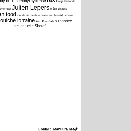
oy de Tchernobyl
cyclimse
Gorge Profonde
Julien Lepers
isme total
méga chiasse
an food
monde de merde
mousse au chocolat
nervous
ouiche lorraine
puissance
Pom Pom Galli
intellectuelle
Sheraf
Contact :
Manuura.net