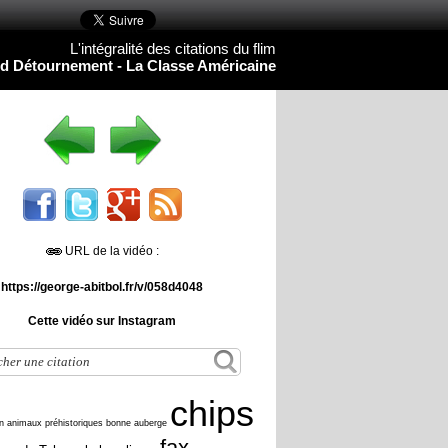
L'intégralité des citations du flim
d Détournement - La Classe Américaine
URL de la vidéo :
https://george-abitbol.fr/v/058d4048
Cette vidéo sur Instagram
chips
n
animaux préhistoriques
bonne auberge
fax