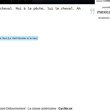
cowb
classe
journal
cheval. Moi à la pêche, lui le cheval. Ah
mexic
breakdown
he Sea
(Le Vieil Homme et la mer)
 Grand Détournement - La classe américaine :
Cyclim.se