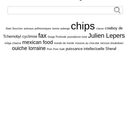
chips
cowboy de
Alain Souchon
animaux préhistoriques
bonne auberge
classe
fax
Julien Lepers
Tchernobyl
cyclimse
Gorge Profonde
journalisme total
mexican food
méga chiasse
monde de merde
mousse au chocolat
nervous breakdown
ouiche lorraine
puissance intellectuelle
Sheraf
Pom Pom Galli