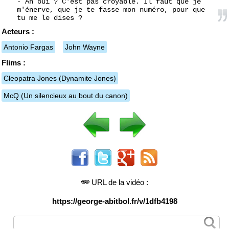
- Ah oui ? C'est pas croyable. Il faut que je
m'énerve, que je te fasse mon numéro, pour que
tu me le dises ?
Acteurs :
Antonio Fargas
John Wayne
Flims :
Cleopatra Jones
(Dynamite Jones)
McQ
(Un silencieux au bout du canon)
URL de la vidéo :
https://george-abitbol.fr/v/1dfb4198