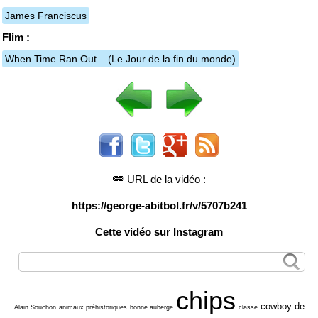
James Franciscus
Flim :
When Time Ran Out...
(Le Jour de la fin du monde)
URL de la vidéo :
https://george-abitbol.fr/v/5707b241
Cette vidéo sur Instagram
chips
cowboy de
Alain Souchon
animaux préhistoriques
bonne auberge
classe