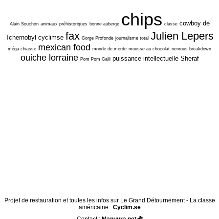
chips
cowboy de
Alain Souchon
animaux préhistoriques
bonne auberge
classe
fax
Julien Lepers
Tchernobyl
cyclimse
Gorge Profonde
journalisme total
mexican food
méga chiasse
monde de merde
mousse au chocolat
nervous breakdown
ouiche lorraine
puissance intellectuelle
Sheraf
Pom Pom Galli
Projet de restauration et toutes les infos sur Le Grand Détournement - La classe
américaine :
Cyclim.se
Contact :
Manuura.net