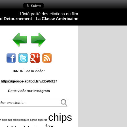
L'intégralité des citations du flim
d Détournement - La Classe Américaine
URL de la vidéo :
https://george-abitbol.fr/v/bbe0df27
Cette vidéo sur Instagram
chips
n
animaux préhistoriques
bonne auberge
fax