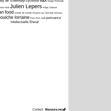
oy de Tchernobyl
cyclimse
Gorge Profonde
Julien Lepers
isme total
méga chiasse
an food
monde de merde
mousse au chocolat
nervous
ouiche lorraine
puissance
Pom Pom Galli
intellectuelle
Sheraf
Contact :
Manuura.net