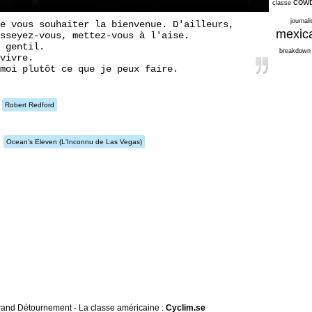
cowb
classe
journal
e vous souhaiter la bienvenue. D'ailleurs,
mexic
sseyez-vous, mettez-vous à l'aise.
 gentil.
breakdown
vivre.
moi plutôt ce que je peux faire.
Robert Redford
Ocean's Eleven
(L'Inconnu de Las Vegas)
 Grand Détournement - La classe américaine :
Cyclim.se