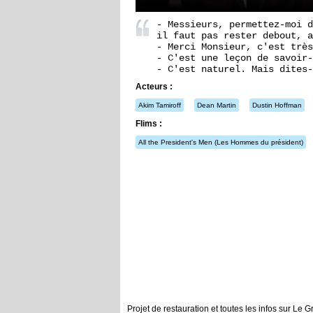
- Messieurs, permettez-moi d
il faut pas rester debout, a
- Merci Monsieur, c'est très
- C'est une leçon de savoir-
- C'est naturel. Mais dites-
Acteurs :
Akim Tamiroff
Dean Martin
Dustin Hoffman
Flims :
All the President's Men
(Les Hommes du président)
Projet de restauration et toutes les infos sur Le