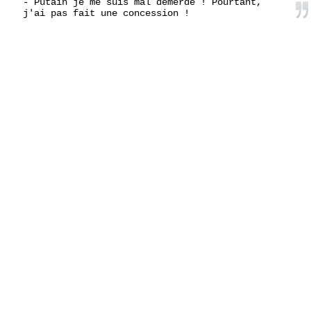
- Putain je me suis mal démerdé ! Pourtant,
j'ai pas fait une concession !