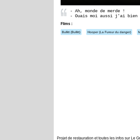
- Ah, monde de merde !
- Ouais moi aussi j'ai bien 
Flims :
Bullitt
(Bullitt)
Hooper
(La Fureur du danger)
M
Projet de restauration et toutes les infos sur Le