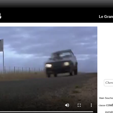
Le Gran
Alain Soucho
cowb
classe
journal