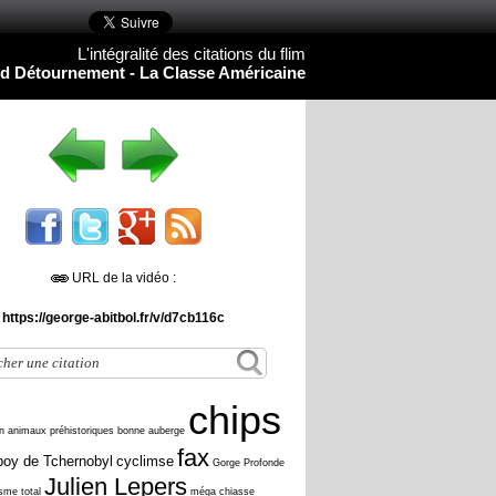
L'intégralité des citations du flim
d Détournement - La Classe Américaine
URL de la vidéo :
https://george-abitbol.fr/v/d7cb116c
chips
n
animaux préhistoriques
bonne auberge
fax
oy de Tchernobyl
cyclimse
Gorge Profonde
Julien Lepers
isme total
méga chiasse