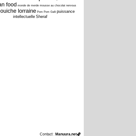
an food
monde de merde
mousse au chocolat
nervous
ouiche lorraine
puissance
Pom Pom Galli
intellectuelle
Sheraf
Contact :
Manuura.net