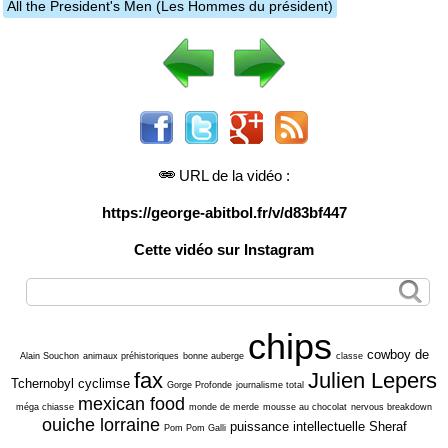
All the President's Men
(Les Hommes du président)
URL de la vidéo :
https://george-abitbol.fr/v/d83bf447
Cette vidéo sur Instagram
chips
cowboy de
Alain Souchon
animaux préhistoriques
bonne auberge
classe
fax
Julien Lepers
Tchernobyl
cyclimse
Gorge Profonde
journalisme total
mexican food
méga chiasse
monde de merde
mousse au chocolat
nervous breakdown
ouiche lorraine
puissance intellectuelle
Sheraf
Pom Pom Galli