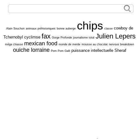
chips
cowboy de
Alain Souchon
animaux préhistoriques
bonne auberge
classe
fax
Julien Lepers
Tchernobyl
cyclimse
Gorge Profonde
journalisme total
mexican food
méga chiasse
monde de merde
mousse au chocolat
nervous breakdown
ouiche lorraine
puissance intellectuelle
Sheraf
Pom Pom Galli